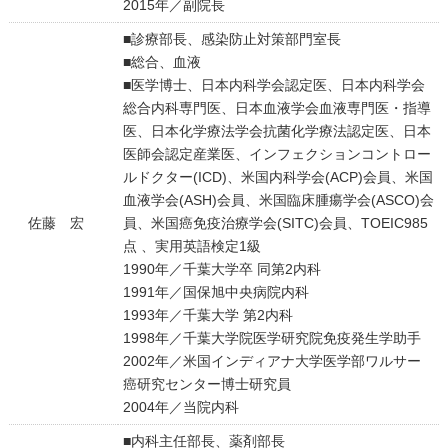
2015年／副院長
■診療部長、感染防止対策部門室長
■総合、血液
■医学博士、日本内科学会認定医、日本内科学会
総合内科専門医、日本血液学会血液専門医・指導
医、日本化学療法学会抗菌化学療法認定医、日本
医師会認定産業医、インフェクションコントロー
ルドクター(ICD)、米国内科学会(ACP)会員、米国
血液学会(ASH)会員、米国臨床腫瘍学会(ASCO)会
佐藤 宏
員、米国癌免疫治療学会(SITC)会員、TOEIC985
点 、実用英語検定1級
1990年／千葉大学卒 同第2内科
1991年／国保旭中央病院内科
1993年／千葉大学 第2内科
1998年／千葉大学院医学研究院免疫発生学助手
2002年／米国インディアナ大学医学部ワルサー
癌研究センター博士研究員
2004年／当院内科
■内科主任部長、薬剤部長