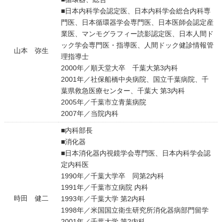
■日本内科学会認定医、日本内科学会総合内科専
門医、日本循環器学会専門医、日本医師会認定産
業医、マンモグラフィー読影認定医、日本人間ド
ック学会専門医・指導医、人間ドック健診情報管
山本 弥生
理指導士
2000年／順天堂大卒 千葉大第3内科
2001年／社保船橋中央病院、国立千葉病院、千
葉県救急医療センター、千葉大 第3内科
2005年／千葉市立青葉病院
2007年／当院内科
■内科部長
■消化器
■日本消化器内視鏡学会専門医、日本内科学会認
定内科医
1990年／千葉大学卒 同第2内科
1991年／千葉市立病院 内科
時田 健二
1993年／千葉大学 第2内科
1998年／米国国立衛生研究所消化器病部門留学
2001年／千葉大学 第2内科