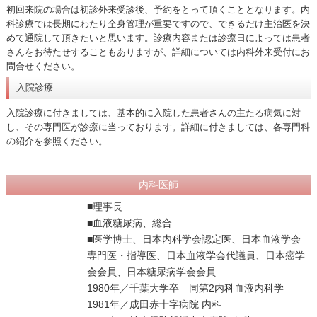
初回来院の場合は初診外来受診後、予約をとって頂くこととなります。内
科診療では長期にわたり全身管理が重要ですので、できるだけ主治医を決
めて通院して頂きたいと思います。診療内容または診療日によっては患者
さんをお待たせすることもありますが、詳細については内科外来受付にお
問合せください。
入院診療
入院診療に付きましては、基本的に入院した患者さんの主たる病気に対
し、その専門医が診療に当っております。詳細に付きましては、各専門科
の紹介を参照ください。
内科医師
■理事長
■血液糖尿病、総合
■医学博士、日本内科学会認定医、日本血液学会
専門医・指導医、日本血液学会代議員、日本癌学
会会員、日本糖尿病学会会員
1980年／千葉大学卒 同第2内科血液内科学
1981年／成田赤十字病院 内科