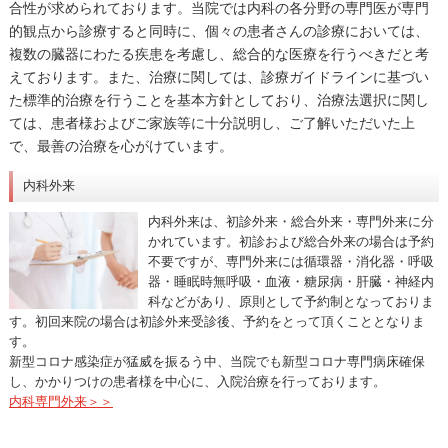
合性が求められております。当院では内科の各分野の専門医が専門
的観点から診療すると同時に、個々の患者さんの診療においては、
複数の臓器にわたる疾患を考慮し、総合的な医療を行うべきだと考
えております。また、治療に関しては、診療ガイドラインに基づい
た標準的治療を行うことを基本方針としており、治療法選択に関し
ては、患者様およびご家族等に十分説明し、ご了解いただいた上
で、最善の治療を心がけています。
内科外来
内科外来は、初診外来・総合外来・専門外来に分
かれています。初診および総合外来の場合は予約
不要ですが、専門外来には循環器・消化器・呼吸
器・睡眠時無呼吸・血液・糖尿病・肝臓・神経内
科などがあり、原則として予約制となっておりま
す。初回来院の場合は初診外来受診後、予約をとって頂くこととなりま
す。
新型コロナ感染症が猛威を振るう中、当院でも新型コロナ専門病床確保
し、かかりつけの患者様を中心に、入院治療を行っております。
内科専門外来＞＞