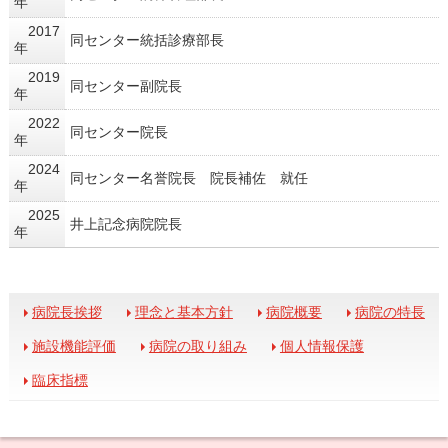
年
2017
同センター統括診療部長
年
2019
同センター副院長
年
2022
同センター院長
年
2024
同センター名誉院長 院長補佐 就任
年
2025
井上記念病院院長
年
病院長挨拶
理念と基本方針
病院概要
病院の特長
施設機能評価
病院の取り組み
個人情報保護
臨床指標