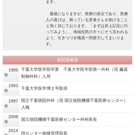
ます。
最後になりますが、医療の原点であり、医療
人の喜びは、困っている患者さんを助けること
と強く信じております。「まずは井上記念に行
ってみよう」、地域住民の方々にそう言われる
よう、引きつづき職員一同努力してまいりま
す。
病院長略歴
千葉大学医学部卒業 千葉大学医学部第一外科（現 臓器
1985
年
制御外科）入局
1993
千葉大学医学博士号取得
年
国立千葉病院外科（現 国立病院機構千葉医療センター）
1997
年
入職
2008
国立病院機構千葉医療センター外科医長
年
2014
同センター病棟管理部長