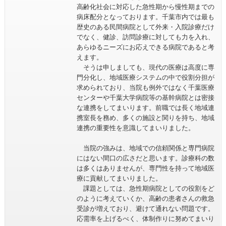
高齢化社会に対応した急性期から慢性期までの
病床配分となっております。千葉市内では最も
歴史のある民間病院として外来・入院診療だけ
でなく、健診、訪問診療に対しても力を入れ、
あらゆるニーズにお応えできる病院であると考
えます。
そうは申しましても、現代の医療は高度に専
門分化し、地域医療システムの中で役割分担が
求められており、当院も例外ではなく千葉医療
センターや千葉大学病院等の基幹病院とは密接
な連携をしてまいります。前職では長く地域連
携室長を務め、多くの施設と関りを持ち、地域
連携の重要性を意識してまいりました。
当院の強みは、地域での信頼関係と専門病院
にはない間口の広さだと思います。診療科の数
は多くはありませんが、専門性を持って地域医
療に貢献してまいりました。
課題としては、急性期病院としての役割をど
のように考えていくか、高齢の患者さんの救急
受診が増えており、避けて通れない問題です。
応需率を上げるべく、体制作りに努めてまいり