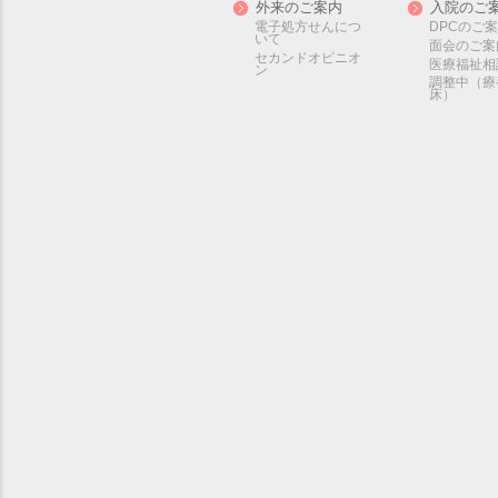
外来のご案内
入院のご
電子処方せんにつ
DPCのご
いて
面会のご案
セカンドオピニオ
医療福祉相
ン
調整中（療
床）