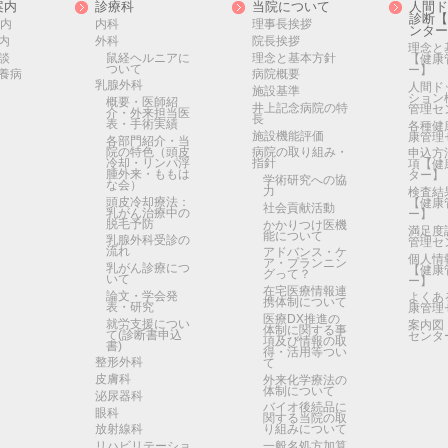
案内
診療科
当院について
人間ド
診断【
案内
内科
理事長挨拶
ンター
内
外科
院長挨拶
理念と
談
鼠経ヘルニアに
理念と基本方針
【健康
ついて
ー】
養病
病院概要
乳腺外科
人間ド
施設基準
ション
概要・医師紹
井上記念病院の特
管理セ
介・外来担当医
長
表・手術実績
各種健
施設機能評価
康管理
各部門紹介・当
院の特色（頭皮
病院の取り組み・
申込方
冷却・リンパ浮
指針
項【健
腫外来・ももは
ター】
学術研究への協
な会）
力
検査結
頭皮冷却療法：
【健康
社会貢献活動
乳がん治療中の
ー】
脱毛予防
かかりつけ医機
満足度
能について
乳腺外科受診の
管理セ
流れ
アドバンス・ケ
個人情
ア・プランニン
乳がん診療につ
【健康
グって？
いて
ー】
在宅医療情報連
論文・学会発
よくあ
携体制について
表・研究
康管理
医療DX推進の
就労支援につい
案内図
体制に関する事
て(診断書申込
センタ
項及び情報の取
書)
得・活用等つい
整形外科
て
皮膚科
外来化学療法の
体制について
泌尿器科
バイオ後続品に
眼科
関する当院の取
放射線科
り組みについて
リハビリテーショ
一般名処方加算