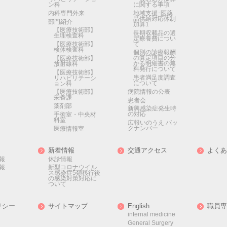
ン科
に関する事項
内科専門外来
地域支援･医薬
品供給対応体制
部門紹介
加算1
【医療技術部】
長期収載品の選
生理検査科
定療養費につい
て
【医療技術部】
検体検査科
個別の診療報酬
の算定項目の分
【医療技術部】
かる明細書の無
放射線科
料発行について
【医療技術部】
患者満足度調査
リハビリテーシ
について
ョン科
病院情報の公表
【医療技術部】
栄養課
患者会
薬剤部
新興感染症発生時
の対応
手術室・中央材
料室
広報いのうえ バッ
クナンバー
医療情報室
新着情報
交通アクセス
よくあ
報
休診情報
報
新型コロナウイル
ス感染症5類移行後
の感染対策対応に
ついて
リシー
サイトマップ
English
職員専
internal medicine
General Surgery