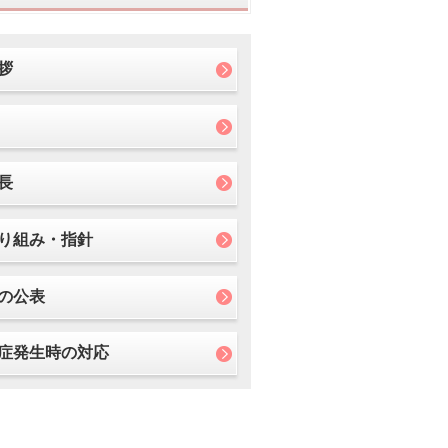
拶
長
り組み・指針
の公表
症発生時の対応