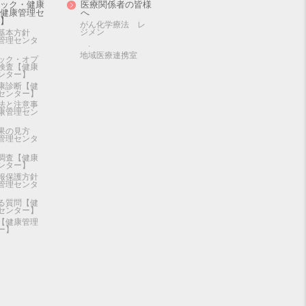
ック・健康
医療関係者の皆様
健康管理セ
へ
】
がん化学療法 レ
ジメン
基本方針
管理センタ
.
地域医療連携室
ック・オプ
検査【健康
ンター】
康診断【健
センター】
法と注意事
康管理セン
果の見方
管理センタ
調査【健康
ンター】
報保護方針
管理センタ
る質問【健
センター】
【健康管理
ー】